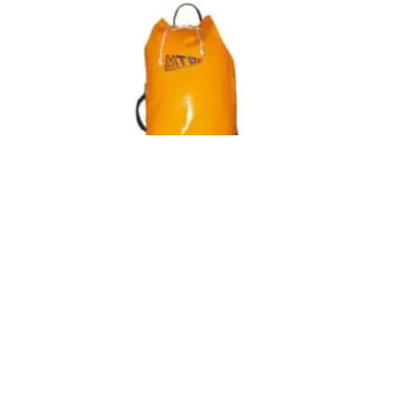
Saca Personal (MTDE)
Inicia sesión para ver el precio
LEER MÁS