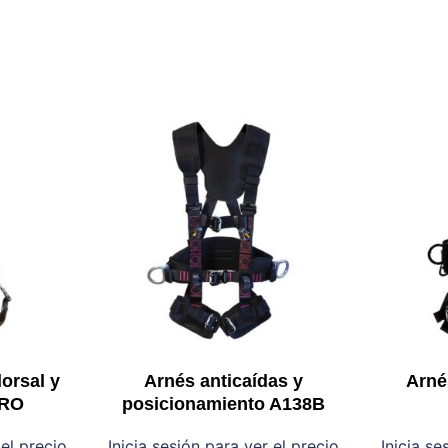
orsal y
Arnés anticaídas y
Arné
PRO
posicionamiento A138B
 el precio
Inicia sesión para ver el precio
Inicia se