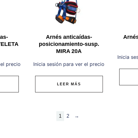
as-
Arnés anticaídas-
Arnés
 VELETA
posicionamiento-susp.
MIRA 20A
Inicia se
 el precio
Inicia sesión para ver el precio
LEER MÁS
1
2
→