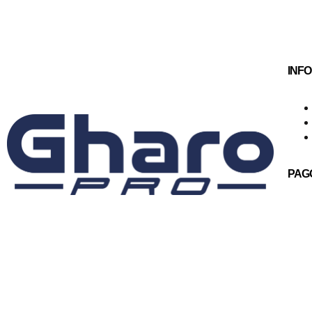
INF
PAG