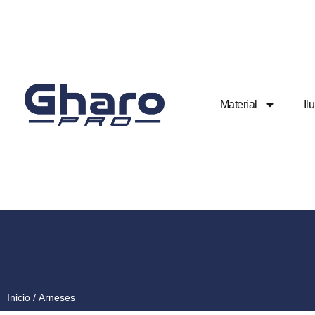
Material
Il
Inicio
/ Arneses