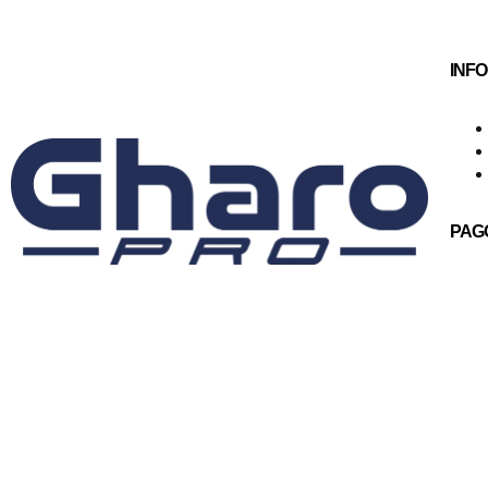
INF
PAG