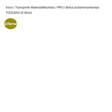
Inicio
/
Transporte Material/Mochilas
/
PRO
/ Bolsa portaherramientas
TOOLBAG (6 litros)
¡Oferta!