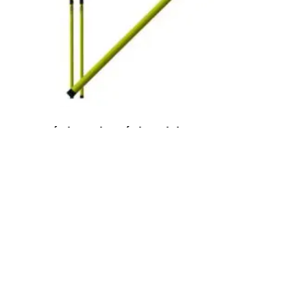
Pértiga telescópica aislante 1,50 a 6m
Inicia sesión para ver el precio
LEER MÁS