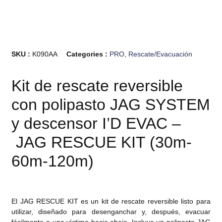
SKU :
K090AA
Categories :
PRO
,
Rescate/Evacuación
Kit de rescate reversible
con polipasto JAG SYSTEM
y descensor I’D EVAC –
JAG RESCUE KIT (30m-
60m-120m)
El JAG RESCUE KIT es un kit de rescate reversible listo para
utilizar, diseñado para desenganchar y, después, evacuar
fácilmente a una víctima hacia abajo. Incluye un polipasto JAG