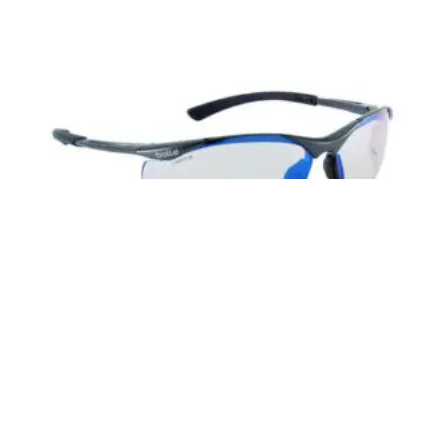
Gafa BOLLÉ SAFETY «CONTOUR CONTESP»
Inicia sesión para ver el precio
LEER MÁS