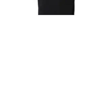
Camiseta KENSINGTON – HELLY HANSEN
Inicia sesión para ver el precio
LEER MÁS