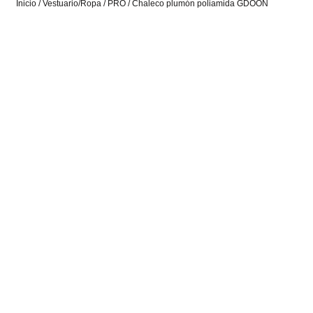
Inicio
/
Vestuario/Ropa
/
PRO
/ Chaleco plumón poliamida GDOON