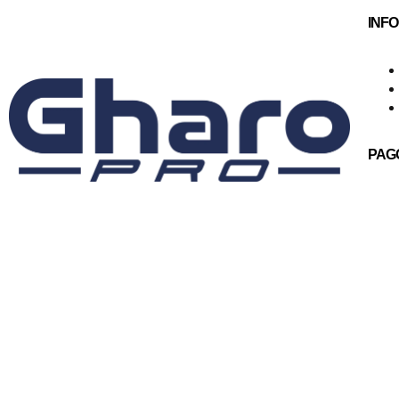
INF
PAG
© GharoPro 2025