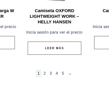
arga W
Camiseta OXFORD
Ca
ER
LIGHTWEIGHT WORK –
HELLY HANSEN
 el precio
Inicia se
Inicia sesión para ver el precio
LEER MÁS
1
2
3
4
5
→