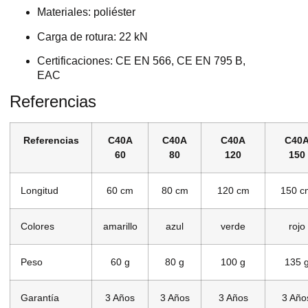
Materiales: poliéster
Carga de rotura: 22 kN
Certificaciones: CE EN 566, CE EN 795 B,
EAC
Referencias
Referencias
C40A
C40A
C40A
C40
60
80
120
150
Longitud
60 cm
80 cm
120 cm
150 c
Colores
amarillo
azul
verde
rojo
Peso
60 g
80 g
100 g
135 
Garantía
3 Años
3 Años
3 Años
3 Año