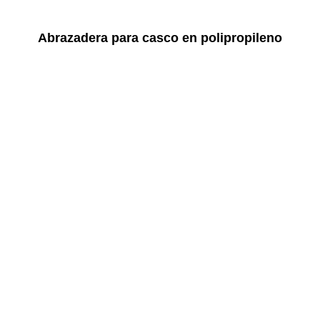
Abrazadera para casco en polipropileno
Inicia sesión para ver el precio
LEER MÁS