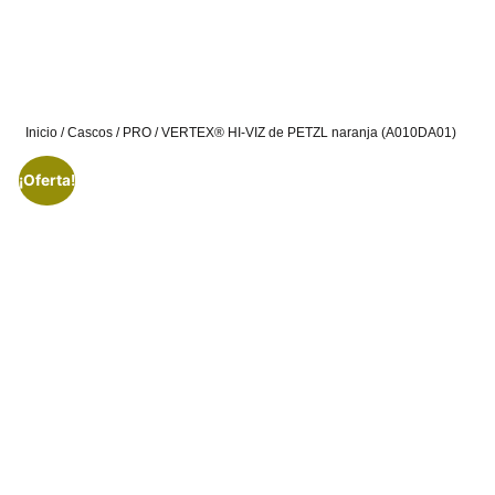
Inicio
/
Cascos
/
PRO
/ VERTEX® HI-VIZ de PETZL naranja (A010DA01)
¡Oferta!