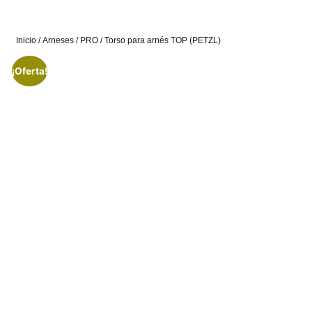
Inicio
/
Arneses
/
PRO
/ Torso para arnés TOP (PETZL)
¡Oferta!