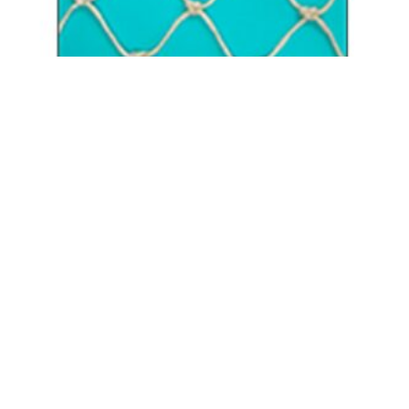
Red Seguridad EN1263-1 Sistema VA2
(polipropileno)
Inicia sesión para ver el precio
LEER MÁS