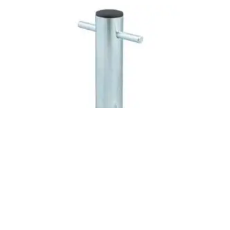
Portawrap sencillo para apeos de cuerda
PP200
Inicia sesión para ver el precio