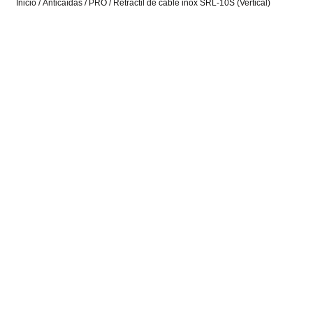
Inicio
/
Anticaídas
/
PRO
/ Retráctil de cable inox SRL-10S (Vertical)