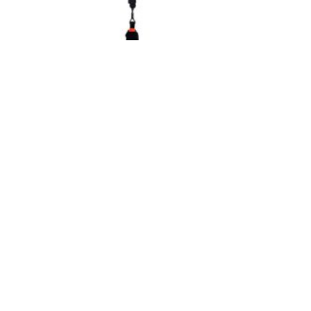
Anticaídas Retráctil 10m (H y V) 120k
Inicia sesión para ver el precio
LEER MÁS