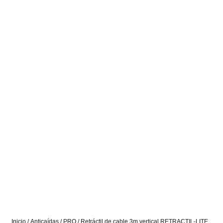
Inicio
/
Anticaídas
/
PRO
/ Retráctil de cable 3m vertical RETRACTIL-LITE