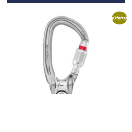
¡Oferta!
Polea mosquetón ROLLCLIP Z SL (PETZL)
Inicia sesión para ver el precio