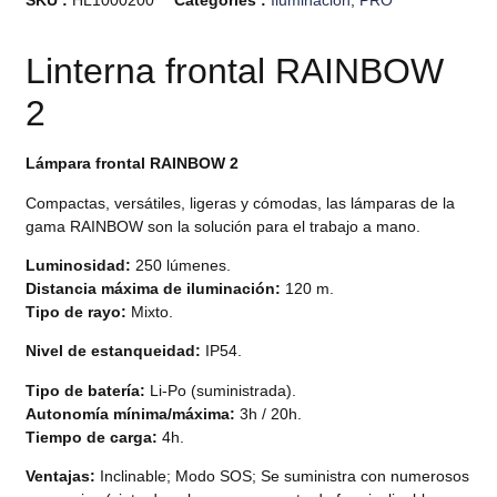
Linterna frontal RAINBOW
2
Lámpara frontal RAINBOW 2
Compactas, versátiles, ligeras y cómodas, las lámparas de la
gama RAINBOW son la solución para el trabajo a mano.
Luminosidad:
250 lúmenes.
Distancia máxima de iluminación:
120 m.
Tipo de rayo:
Mixto.
Nivel de estanqueidad:
IP54.
Tipo de batería:
Li-Po (suministrada).
Autonomía mínima/máxima:
3h / 20h.
Tiempo de carga:
4h.
Ventajas:
Inclinable; Modo SOS; Se suministra con numerosos