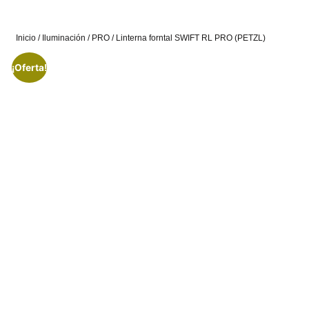
Inicio
/
Iluminación
/
PRO
/ Linterna forntal SWIFT RL PRO (PETZL)
¡Oferta!