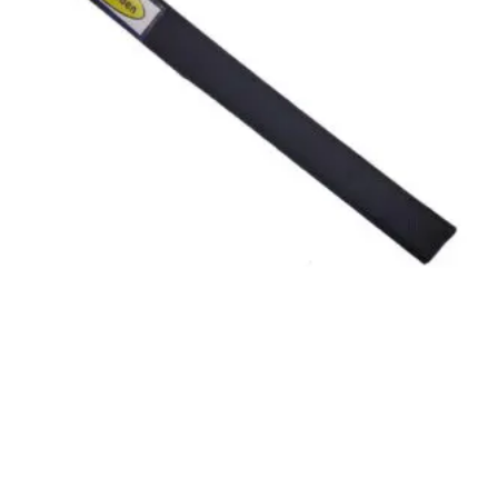
Protector flexible para cinta GH BLACK
Inicia sesión para ver el precio
LEER MÁS