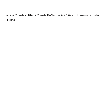
Inicio
/
Cuerdas
/
PRO
/ Cuerda Bi-Norma KORDA´s + 1 terminal cosido
LLUISA