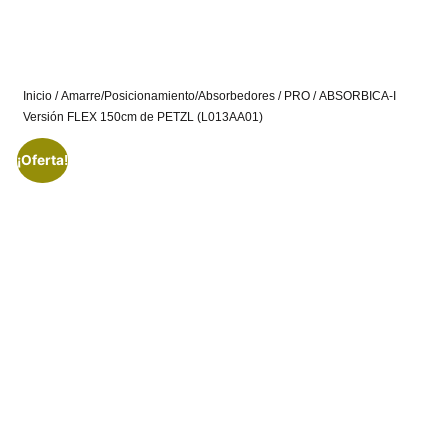
Inicio
/
Amarre/Posicionamiento/Absorbedores
/
PRO
/ ABSORBICA-I
Versión FLEX 150cm de PETZL (L013AA01)
¡Oferta!