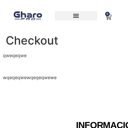
0
MOCHILAS Y BOLSAS
Checkout
qweqeqwe
wqeqeqwewqeqeqwewe
INFORMACI