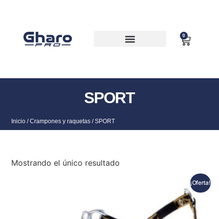
0
MOCHILAS Y BOLSAS
SPORT
Inicio
/
Crampones y raquetas
/ SPORT
Mostrando el único resultado
¡Oferta!