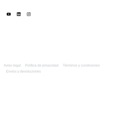
Aviso legal
Política de privacidad
Términos y condiciones
Envíos y devoluciones
© GharoPro 2025
Diseño: Uraldes.com