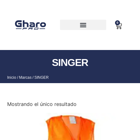
0
MOCHILAS Y BOLSAS
SINGER
Inicio
/ Marcas / SINGER
Mostrando el único resultado