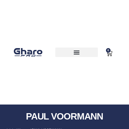
0
MOCHILAS Y BOLSAS
PAUL VOORMANN