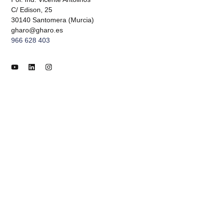
C/ Edison, 25
30140 Santomera (Murcia)
gharo@gharo.es
966 628 403
Aviso legal
Política de privacidad
Términos y condiciones
Envíos y devoluciones