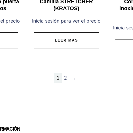
e puerta
Camilla STRETCHER
Con
ios
(KRATOS)
inoxi
 el precio
Inicia sesión para ver el precio
Inicia se
LEER MÁS
1
2
→
ORMACIÓN