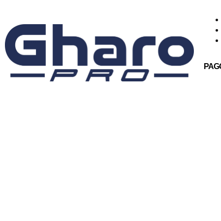
PAG
© GharoPro 2025
Diseño: Uraldes.com