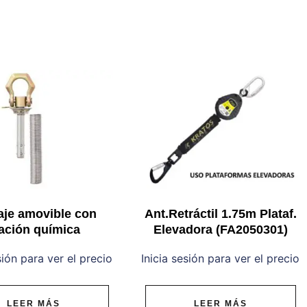
aje amovible con
Ant.Retráctil 1.75m Plataf.
jación química
Elevadora (FA2050301)
sión para ver el precio
Inicia sesión para ver el precio
LEER MÁS
LEER MÁS