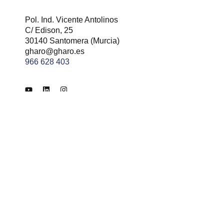
Pol. Ind. Vicente Antolinos
C/ Edison, 25
30140 Santomera (Murcia)
gharo@gharo.es
966 628 403
ad
Términos y condiciones
Envíos y devoluciones