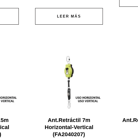
LEER MÁS
3.5m
Ant.Retráctil 7m
Ant.R
ical
Horizontal-Vertical
)
(FA2040207)