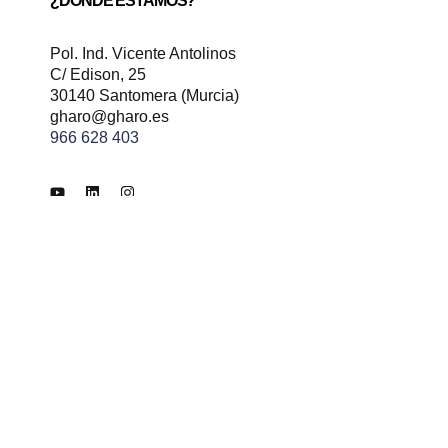
¿DÓNDE ESTAMOS?
Pol. Ind. Vicente Antolinos
C/ Edison, 25
30140 Santomera (Murcia)
gharo@gharo.es
966 628 403
ad
Términos y condiciones
Envíos y devoluciones