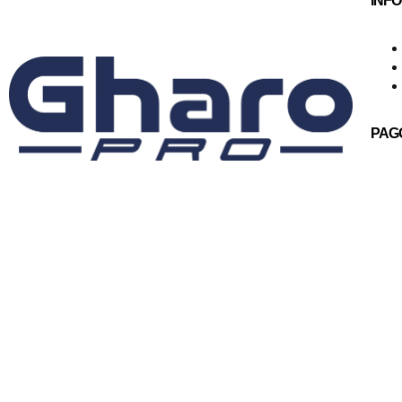
INF
PAG
© GharoPro 2025
Diseño: Uraldes.com